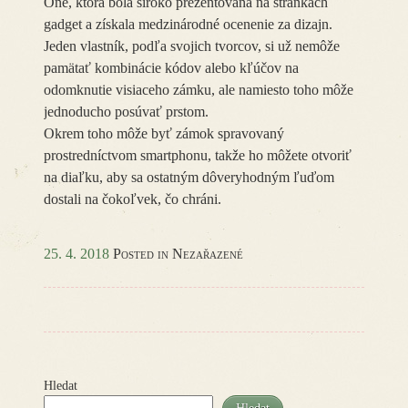
One, ktorá bola široko prezentovaná na stránkach
gadget a získala medzinárodné ocenenie za dizajn.
Jeden vlastník, podľa svojich tvorcov, si už nemôže
pamätať kombinácie kódov alebo kľúčov na
odomknutie visiaceho zámku, ale namiesto toho môže
jednoducho posúvať prstom.
Okrem toho môže byť zámok spravovaný
prostredníctvom smartphonu, takže ho môžete otvoriť
na diaľku, aby sa ostatným dôveryhodným ľuďom
dostali na čokoľvek, čo chráni.
25. 4. 2018
Posted in Nezařazené
Hledat