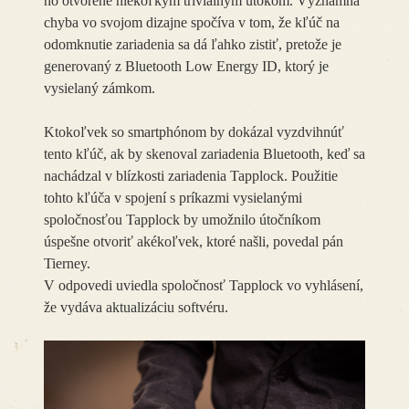
ho otvorené niekoľkým triviálnym útokom. Významná
chyba vo svojom dizajne spočíva v tom, že kľúč na
odomknutie zariadenia sa dá ľahko zistiť, pretože je
generovaný z Bluetooth Low Energy ID, ktorý je
vysielaný zámkom.
Ktokoľvek so smartphónom by dokázal vyzdvihnúť
tento kľúč, ak by skenoval zariadenia Bluetooth, keď sa
nachádzal v blízkosti zariadenia Tapplock. Použitie
tohto kľúča v spojení s príkazmi vysielanými
spoločnosťou Tapplock by umožnilo útočníkom
úspešne otvoriť akékoľvek, ktoré našli, povedal pán
Tierney.
V odpovedi uviedla spoločnosť Tapplock vo vyhlásení,
že vydáva aktualizáciu softvéru.