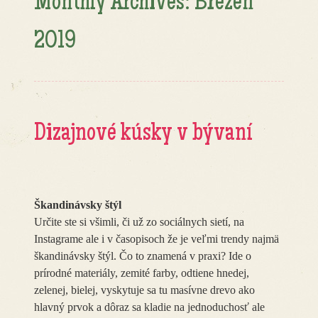
Monthly Archives:
Březen
2019
Dizajnové kúsky v bývaní
Škandinávsky štýl
Určite ste si všimli, či už zo sociálnych sietí, na
Instagrame ale i v časopisoch že je veľmi trendy najmä
škandinávsky štýl. Čo to znamená v praxi? Ide o
prírodné materiály, zemité farby, odtiene hnedej,
zelenej, bielej, vyskytuje sa tu masívne drevo ako
hlavný prvok a dôraz sa kladie na jednoduchosť ale