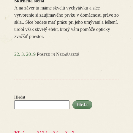
Sklenená stena
A na záver tu máme skvelú vychytávku a síce
vytvorenie si zaujímavého prvku v domácnosti práve zo
skla,. Síce budete mať prácu pri jeho umývaní a leštení,
urobí však skvelý efekt, ktorý vám pomôže opticky
zväčšiť priestor.
22. 3. 2019
Posted in Nezařazené
Hledat
Hledat