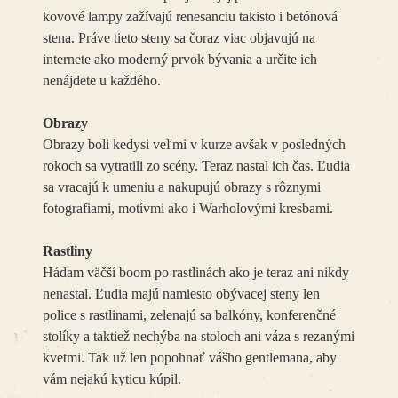
kovové lampy zažívajú renesanciu takisto i betónová
stena. Práve tieto steny sa čoraz viac objavujú na
internete ako moderný prvok bývania a určite ich
nenájdete u každého.
Obrazy
Obrazy boli kedysi veľmi v kurze avšak v posledných
rokoch sa vytratili zo scény. Teraz nastal ich čas. Ľudia
sa vracajú k umeniu a nakupujú obrazy s rôznymi
fotografiami, motívmi ako i Warholovými kresbami.
Rastliny
Hádam väčší boom po rastlinách ako je teraz ani nikdy
nenastal. Ľudia majú namiesto obývacej steny len
police s rastlinami, zelenajú sa balkóny, konferenčné
stolíky a taktiež nechýba na stoloch ani váza s rezanými
kvetmi. Tak už len popohnať vášho gentlemana, aby
vám nejakú kyticu kúpil.