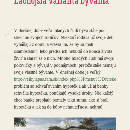
Lacnejšia varianta bývania
V dnešnej dobe veľa mladých ľudí býva stále pod
strechou svojich rodičov. Niektorí rodičia už svoje deti
vyháňajú z domu a vravia im, že by sa mali
osamostatniť, lebo predsa ich nebudú do konca života
živiť a starať sa o nich. Mnoho mladých ľudí má svoje
polovičky a bývajú v podnájmoch, pretože stále nemajú
svoje vlastné bývanie. V dnešnej dobe je veľký
http://velkylapas.fara.sk/index.php%3Fmenu%3Dfarskeoznam
problém so schvaľovaním hypoték a ak už aj banky
schvália hypotéku, ponúkajú vysoké úroky. Nie každý
chce banke preplatiť pomaly takú sumu, ako si brali
hypotéku a tak sa do kúpy nehnuteľnosti nehrnú.