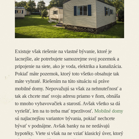
Existuje však riešenie na vlastné bývanie, ktoré je
lacnejšie, ale potrebujete samozrejme svoj pozemok a
pripojenie na siete, ako je voda, elektrika a kanalizácia.
Pokiaľ máte pozemok, ktorý toto všetko obsahuje tak
máte vyhraté. Riešením na túto situáciu sú práve
mobilné domy. Nepovažujú sa však za nehnuteľnosť a
tak ak chcete mať svoju adresu priamo v ňom, obnáša
to mnoho vybavovačiek a starostí. Avšak všetko sa dá
vyriešiť, len na to treba mať trpezlivosť.
Mobilné domy
sú najlacnejšou variantov bývania, pokiaľ nechcete
bývať v podnájme. Avšak banky na ne nedávajú
hypotéky. Viete si však na ne vziať klasický úver, ktorý