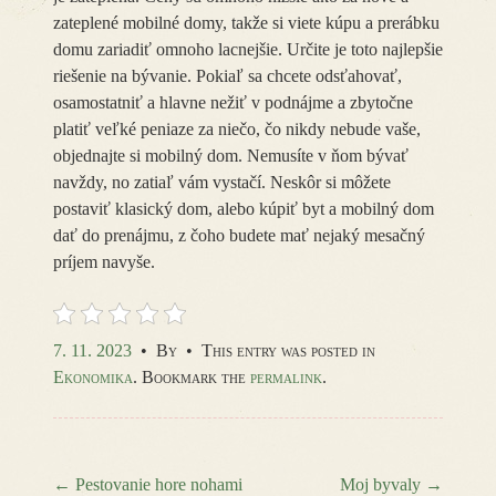
zateplené mobilné domy, takže si viete kúpu a prerábku
domu zariadiť omnoho lacnejšie. Určite je toto najlepšie
riešenie na bývanie.
Pokiaľ sa chcete odsťahovať,
osamostatniť a hlavne nežiť v podnájme a zbytočne
platiť veľké peniaze za niečo, čo nikdy nebude vaše,
objednajte si mobilný dom. Nemusíte v ňom bývať
navždy, no zatiaľ vám vystačí. Neskôr si môžete
postaviť klasický dom, alebo kúpiť byt a mobilný dom
dať do prenájmu, z čoho budete mať nejaký mesačný
príjem navyše.
7. 11. 2023
•
By
•
This entry was posted in
Ekonomika
. Bookmark the
permalink
.
←
Pestovanie hore nohami
Moj byvaly
→