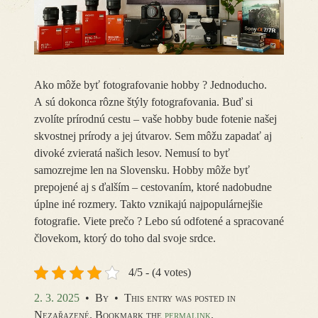
Ako môže byť fotografovanie hobby ? Jednoducho.
A sú dokonca rôzne štýly fotografovania. Buď si
zvolíte prírodnú cestu – vaše hobby bude fotenie našej
skvostnej prírody a jej útvarov. Sem môžu zapadať aj
divoké zvieratá našich lesov. Nemusí to byť
samozrejme len na Slovensku. Hobby môže byť
prepojené aj s ďalším – cestovaním, ktoré nadobudne
úplne iné rozmery. Takto vznikajú najpopulárnejšie
fotografie. Viete prečo ? Lebo sú odfotené a spracované
človekom, ktorý do toho dal svoje srdce.
4/5 - (4 votes)
2. 3. 2025
•
By
•
This entry was posted in
Nezařazené. Bookmark the
permalink
.