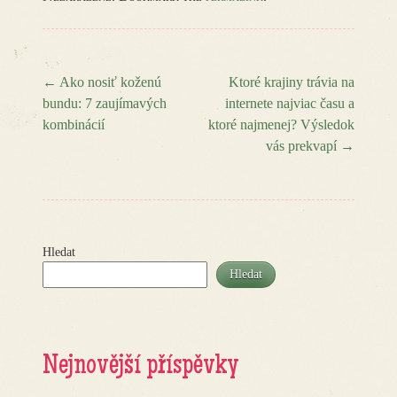
←
Ako nosiť koženú
Ktoré krajiny trávia na
bundu: 7 zaujímavých
internete najviac času a
Post navigation
kombinácií
ktoré najmenej? Výsledok
vás prekvapí
→
Hledat
Hledat
Nejnovější příspěvky