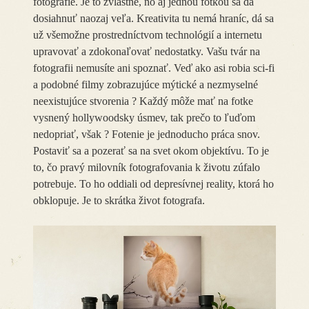
fotografie. Je to zvláštne, no aj jednou fotkou sa dá
dosiahnuť naozaj veľa. Kreativita tu nemá hraníc, dá sa
už všemožne prostredníctvom technológií a internetu
upravovať a zdokonaľovať nedostatky. Vašu tvár na
fotografii nemusíte ani spoznať. Veď ako asi robia sci-fi
a podobné filmy zobrazujúce mýtické a nezmyselné
neexistujúce stvorenia ? Každý môže mať na fotke
vysnený hollywoodsky úsmev, tak prečo to ľuďom
nedopriať, však ? Fotenie je jednoducho práca snov.
Postaviť sa a pozerať sa na svet okom objektívu. To je
to, čo pravý milovník fotografovania k životu zúfalo
potrebuje. To ho oddiali od depresívnej reality, ktorá ho
obklopuje. Je to skrátka život fotografa.