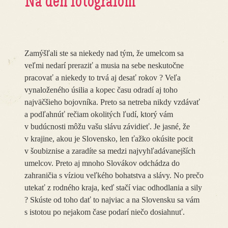
Na deň fotografom
Zamýšľali ste sa niekedy nad tým, že umelcom sa
veľmi nedarí preraziť a musia na sebe neskutočne
pracovať a niekedy to trvá aj desať rokov ? Veľa
vynaloženého úsilia a kopec času odradí aj toho
najväčšieho bojovníka. Preto sa netreba nikdy vzdávať
a podľahnúť rečiam okolitých ľudí, ktorý vám
v budúcnosti môžu vašu slávu závidieť. Je jasné, že
v krajine, akou je Slovensko, len ťažko okúsite pocit
v šoubiznise a zaradíte sa medzi najvyhľadávanejších
umelcov. Preto aj mnoho Slovákov odchádza do
zahraničia s víziou veľkého bohatstva a slávy. No prečo
utekať z rodného kraja, keď stačí viac odhodlania a sily
? Skúste od toho dať to najviac a na Slovensku sa vám
s istotou po nejakom čase podarí niečo dosiahnuť.