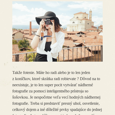
Takže fotenie. Máte ho radi alebo je to len jeden
z koníčkov, ktoré skrátka radi robievate ? Dôvod na to
neexistuje, je to len super pocit vytvárať nádherné
fotografie za pomoci inteligentného prístroja so
šošovkou. Je nespočetne veľa vecí hodných nádhernej
fotografie. Treba si predstaviť presný uhol, osvetlenie,
celkový dojem a iné dôležité prvky spadajúce do jednej