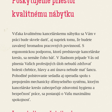
Poskytujeme priestor
kvalitnému nábytku
Vďaka kvalitnému kancelárskemu nábytku sa Vám v
práci bude skvele dariť, aj napriek tomu, že budete
zavalený hromadou pracovných povinností. S
ergonomickou podporou, ktorú predstavuje kancelárske
kreslo, sa nemáte čoho báť. V žiadnom prípade Vás od
plnenia Vašich profesijných úloh nebudú zdržovať
bolesti chrbtice, hlavy a ani únava nebude mať šancu.
Pohodlné polstrovanie sedadla aj operadla spolu s
prepojením mechanicky dômyselného systému, ktorým
kancelárske kreslo zabezpečuje zdravotnú hygienu a
bezpečnosť práce, sa postarajú o Vašu maximálnu
spokojnosť.