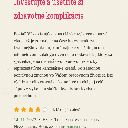
Investujte a ušetríte si
zdravotné komplikácie
Pokiaľ Vás existujúce kancelárske vybavenie hnevá
viac, než je zdravé, je na čase ho vymeniť za
kvalitnejšiu variantu, ktorú nájdete v inšpirujúcom
internetovom katalógu overeného dodávateľa, ktorý sa
špecializuje na materiálovo, tvarovo i esteticky
reprezentatívne kancelárske kreslá. So zásadnou
pozitívnou zmenou vo Vašom pracovnom živote sa iste
rýchlo a radi vyrovnáte. Jednotlivé modely aj celé
súpravy vykonajú skúšku kvality so skvelým
prospechom.
4.1/5 - (7 votes)
14. 11. 2022
•
By
•
This entry was posted in
Nezařazené. Bookmark the
permalink
.