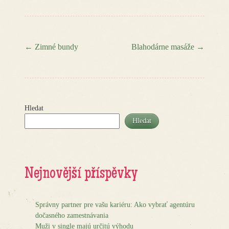
←
Zimné bundy
Blahodárne masáže
→
Post navigation
Hledat
Hledat
Nejnovější příspěvky
Správny partner pre vašu kariéru: Ako vybrať agentúru
dočasného zamestnávania
Muži v single majú určitú výhodu