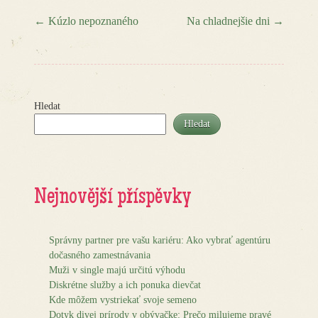
←
Kúzlo nepoznaného
Na chladnejšie dni
→
Post navigation
Hledat
Hledat
Nejnovější příspěvky
Správny partner pre vašu kariéru: Ako vybrať agentúru
dočasného zamestnávania
Muži v single majú určitú výhodu
Diskrétne služby a ich ponuka dievčat
Kde môžem vystriekať svoje semeno
Dotyk divej prírody v obývačke: Prečo milujeme pravé