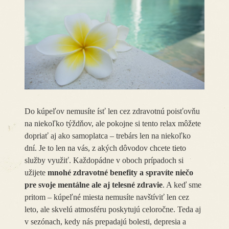
Do kúpeľov nemusíte ísť len cez zdravotnú poisťovňu
na niekoľko týždňov, ale pokojne si tento relax môžete
dopriať aj ako samoplatca – trebárs len na niekoľko
dní. Je to len na vás, z akých dôvodov chcete tieto
služby využiť. Každopádne v oboch prípadoch si
užijete
mnohé zdravotné benefity a spravíte niečo
pre svoje mentálne ale aj telesné zdravie
. A keď sme
pritom – kúpeľné miesta nemusíte navštíviť len cez
leto, ale skvelú atmosféru poskytujú celoročne. Teda aj
v sezónach, kedy nás prepadajú bolesti, depresia a