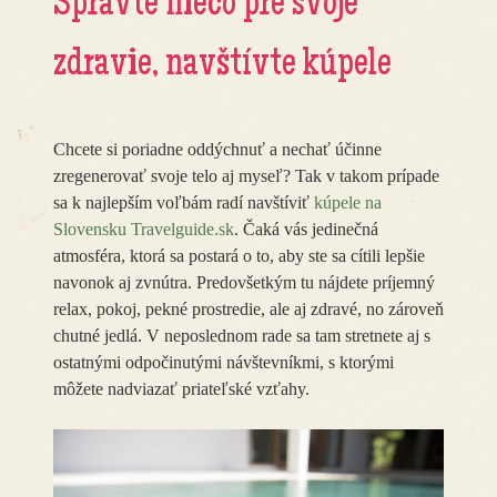
Spravte niečo pre svoje
zdravie, navštívte kúpele
Chcete si poriadne oddýchnuť a nechať účinne
zregenerovať svoje telo aj myseľ? Tak v takom prípade
sa k najlepším voľbám radí navštíviť
kúpele na
Slovensku Travelguide.sk
. Čaká vás jedinečná
atmosféra, ktorá sa postará o to, aby ste sa cítili lepšie
navonok aj zvnútra. Predovšetkým tu nájdete príjemný
relax, pokoj, pekné prostredie, ale aj zdravé, no zároveň
chutné jedlá. V neposlednom rade sa tam stretnete aj s
ostatnými odpočinutými návštevníkmi, s ktorými
môžete nadviazať priateľské vzťahy.