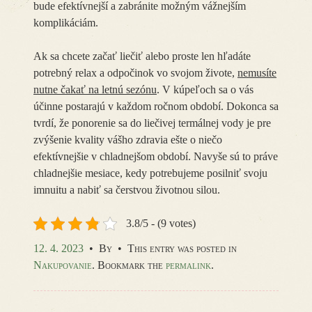
bude efektívnejší a zabránite možným vážnejším
komplikáciám.
Ak sa chcete začať liečiť alebo proste len hľadáte
potrebný relax a odpočinok vo svojom živote,
nemusíte
nutne čakať na letnú sezónu
. V kúpeľoch sa o vás
účinne postarajú v každom ročnom období. Dokonca sa
tvrdí, že ponorenie sa do liečivej termálnej vody je pre
zvýšenie kvality vášho zdravia ešte o niečo
efektívnejšie v chladnejšom období. Navyše sú to práve
chladnejšie mesiace, kedy potrebujeme posilniť svoju
imnuitu a nabiť sa čerstvou životnou silou.
3.8/5 - (9 votes)
12. 4. 2023
•
By
•
This entry was posted in
Nakupovanie
. Bookmark the
permalink
.