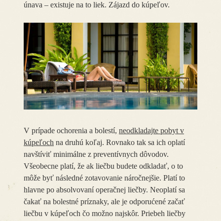
únava – existuje na to liek. Zájazd do kúpeľov.
V prípade ochorenia a bolestí,
neodkladajte pobyt v
kúpeľoch
na druhú koľaj. Rovnako tak sa ich oplatí
navštíviť minimálne z preventívnych dôvodov.
Všeobecne platí, že ak liečbu budete odkladať, o to
môže byť následné zotavovanie náročnejšie. Platí to
hlavne po absolvovaní operačnej liečby. Neoplatí sa
čakať na bolestné príznaky, ale je odporućené začať
liečbu v kúpeľoch čo možno najskôr. Priebeh liečby