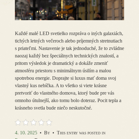
Každé malé LED svetielko rozpráva o iných galaxiách,
tichých letných večeroch alebo príjemných stretnutiach
s priateľmi. Nastavenie je tak jednoduché, že to zvládne
naozaj každý bez špeciálnych technických znalostí, a
pritom výsledok je dramatický a dokáže zmeniť
atmosféru priestoru s minimálnym úsilím a malou
spotrebou energie. Doprajte si luxus mať doma svoj
vlastný kus nebíčka. A to všetko si viete krásne
pretvoriť do vlastného domova, ktorý bude pre vás
omnoho útulnejší, ako tomu bolo doteraz. Pocit tepla a
krásneho svetla bude niečo neskutočné.
4. 10. 2025
•
By
•
This entry was posted in