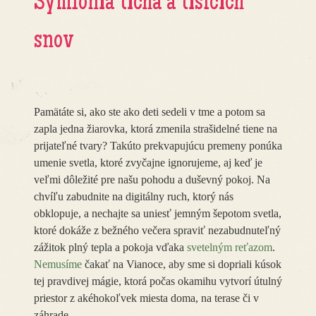
Symfónia ticha a tisícich
snov
Pamätáte si, ako ste ako deti sedeli v tme a potom sa
zapla jedna žiarovka, ktorá zmenila strašidelné tiene na
prijateľné tvary? Takúto prekvapujúcu premeny ponúka
umenie svetla, ktoré zvyčajne ignorujeme, aj keď je
veľmi dôležité pre našu pohodu a duševný pokoj. Na
chvíľu zabudnite na digitálny ruch, ktorý nás
obklopuje, a nechajte sa uniesť jemným šepotom svetla,
ktoré dokáže z bežného večera spraviť nezabudnuteľný
zážitok plný tepla a pokoja vďaka
svetelným reťazom
.
Nemusíme
čakať na Vianoce, aby sme si dopriali kúsok
tej pravdivej mágie, ktorá počas okamihu vytvorí útulný
priestor z akéhokoľvek miesta doma, na terase či v
záhrade.