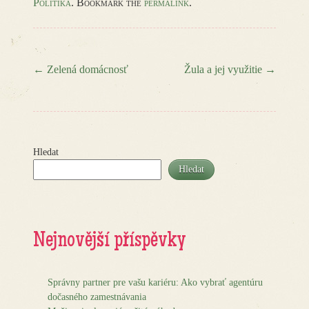
Politika
. Bookmark the
permalink
.
←
Zelená domácnosť
Žula a jej využitie
→
Post navigation
Hledat
Hledat
Nejnovější příspěvky
Správny partner pre vašu kariéru: Ako vybrať agentúru
dočasného zamestnávania