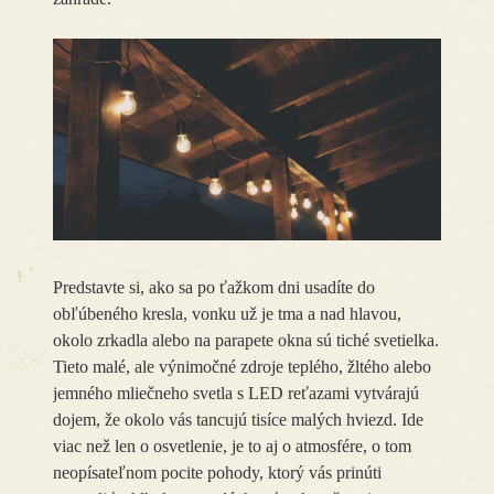
Predstavte si, ako sa po ťažkom dni usadíte do
obľúbeného kresla, vonku už je tma a nad hlavou,
okolo zrkadla alebo na parapete okna sú tiché svetielka.
Tieto malé, ale výnimočné zdroje teplého, žltého alebo
jemného mliečneho svetla s LED reťazami vytvárajú
dojem, že okolo vás tancujú tisíce malých hviezd. Ide
viac než len o osvetlenie, je to aj o atmosfére, o tom
neopísateľnom pocite pohody, ktorý vás prinúti