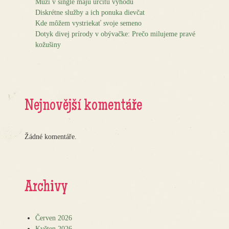
Muži v single majú určitú výhodu
Diskrétne služby a ich ponuka dievčat
Kde môžem vystriekať svoje semeno
Dotyk divej prírody v obývačke: Prečo milujeme pravé
kožušiny
Nejnovější komentáře
Žádné komentáře.
Archivy
Červen 2026
Květen 2026