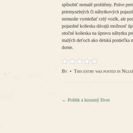
spôsobiť nemalé problémy. Práve pre
priemyselných či nábytkových pojazdn
nemusíte vymieňať celý vozík, ale p
pojazdné kolieska dávajú možnosť úpr
otočné kolieska na úpravu nábytku pre
malých deťoch ako detská postieľka n
dome.
By
•
This entry was posted in Nez
←
Politik a luxusný život
Post navigation