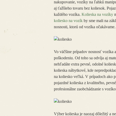
nakupovanie, vozíky na ľahkú manipu
aj ťažšieho tovaru bez koliesok. Poja
každého vozíka.
Kolieska na vozíky
m
koliesko na vozík
by sme mali na zákla
nosnosti, ktorú od vozíka očakávame.
Vo väčšine prípadov nosnosť vozíka 
poškodeniu. Od toho sa odvíja aj mat
nehľadáte extra pevné, odolné koliesk
kolieska nábytkové, kde nepredpokladá
na koliesko veľká. V prípadoch ako p
pojazdné kolieska z kvalitného, pev
profesionálne zaobchádzanie s vozík
Výber kolieska je naozaj dôležitý a 