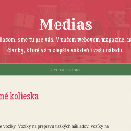
Medias
 časom, sme tu pre vás. V našom webovom magazíne, n
články, ktoré vám zlepšia váš deň i vašu náladu.
Úvodní stránka
né kolieska
e vozíky. Vozíky na prepravu ťažkých nákladov, vozíky na