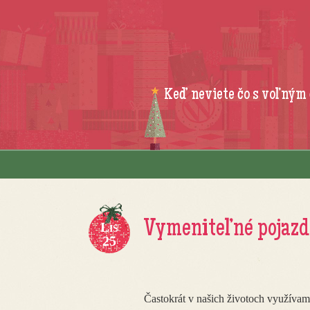
Keď neviete čo s voľným
Skip to content
Menu
Vymeniteľné pojazd
Lis
25
Častokrát v našich životoch využívam