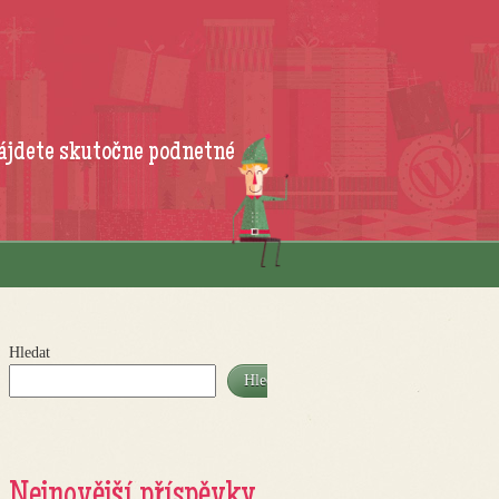
ájdete skutočne podnetné
Hledat
Hledat
Nejnovější příspěvky