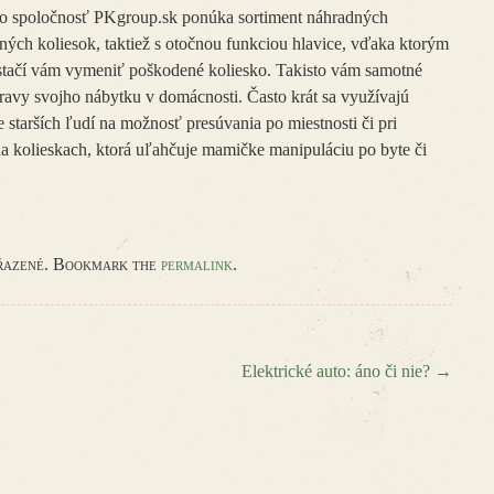
to spoločnosť PKgroup.sk ponúka sortiment náhradných
ých koliesok, taktiež s otočnou funkciou hlavice, vďaka ktorým
ostačí vám vymeniť poškodené koliesko. Takisto vám samotné
avy svojho nábytku v domácnosti. Často krát sa využívajú
 starších ľudí na možnosť presúvania po miestnosti či pri
a kolieskach, ktorá uľahčuje mamičke manipuláciu po byte či
ařazené. Bookmark the
permalink
.
Elektrické auto: áno či nie?
→