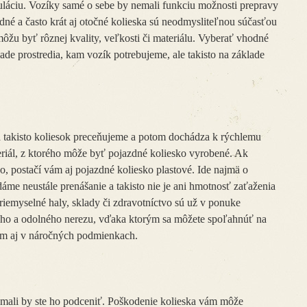
láciu. Vozíky samé o sebe by nemali funkciu možnosti prepravy
zdné a často krát aj otočné kolieska sú neodmysliteľnou súčasťou
ôžu byť rôznej kvality, veľkosti či materiálu. Vyberať vhodné
de prostredia, kam vozík potrebujeme, ale takisto na základe
a takisto koliesok preceňujeme a potom dochádza k rýchlemu
eriál, z ktorého môže byť pojazdné koliesko vyrobené. Ak
o, postačí vám aj pojazdné koliesko plastové. Ide najmä o
me neustále prenášanie a takisto nie je ani hmotnosť zaťaženia
riemyselné haly, sklady či zdravotníctvo sú už v ponuke
ného a odolného nerezu, vďaka ktorým sa môžete spoľahnúť na
om aj v náročných podmienkach.
nemali by ste ho podceniť. Poškodenie kolieska vám môže