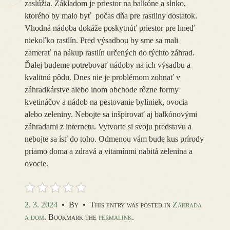
zaslúžia. Základom je priestor na balkóne a slnko,
ktorého by malo byť počas dňa pre rastliny dostatok.
Vhodná nádoba dokáže poskytnúť priestor pre hneď
niekoľko rastlín. Pred výsadbou by sme sa mali
zamerať na nákup rastlín určených do týchto záhrad.
Ďalej budeme potrebovať nádoby na ich výsadbu a
kvalitnú pôdu. Dnes nie je problémom zohnať v
záhradkárstve alebo inom obchode rôzne formy
kvetináčov a nádob na pestovanie byliniek, ovocia
alebo zeleniny. Nebojte sa inšpirovať aj balkónovými
záhradami z internetu. Vytvorte si svoju predstavu a
nebojte sa ísť do toho. Odmenou vám bude kus prírody
priamo doma a zdravá a vitamínmi nabitá zelenina a
ovocie.
2. 3. 2024
•
By
•
This entry was posted in
Záhrada
a dom
. Bookmark the
permalink
.