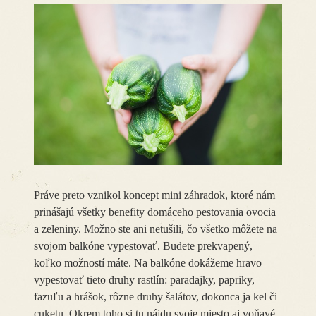
Práve preto vznikol koncept mini záhradok, ktoré nám
prinášajú všetky benefity domáceho pestovania ovocia
a zeleniny. Možno ste ani netušili, čo všetko môžete na
svojom balkóne vypestovať. Budete prekvapený,
koľko možností máte. Na balkóne dokážeme hravo
vypestovať tieto druhy rastlín: paradajky, papriky,
fazuľu a hrášok, rôzne druhy šalátov, dokonca ja kel či
cuketu. Okrem toho si tu nájdu svoje miesto aj voňavé