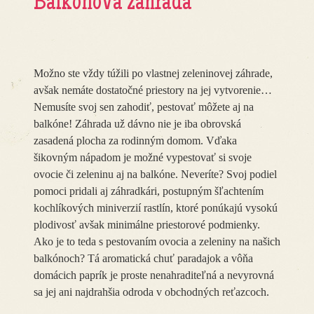
Balkónová záhrada
Možno ste vždy túžili po vlastnej zeleninovej záhrade,
avšak nemáte dostatočné priestory na jej vytvorenie…
Nemusíte svoj sen zahodiť, pestovať môžete aj na
balkóne! Záhrada už dávno nie je iba obrovská
zasadená plocha za rodinným domom. Vďaka
šikovným nápadom je možné vypestovať si svoje
ovocie či zeleninu aj na balkóne. Neveríte? Svoj podiel
pomoci pridali aj záhradkári, postupným šľachtením
kochlíkových miniverzií rastlín, ktoré ponúkajú vysokú
plodivosť avšak minimálne priestorové podmienky.
Ako je to teda s pestovaním ovocia a zeleniny na našich
balkónoch? Tá aromatická chuť paradajok a vôňa
domácich paprík je proste nenahraditeľná a nevyrovná
sa jej ani najdrahšia odroda v obchodných reťazcoch.