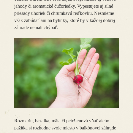
jahody či aromatické čučoriedky. Vypestujete aj silné
priesady uhoriek či chrumkavú reďkovku. Nesmieme
však zabúdať ani na bylinky, ktoré by v každej dobrej
záhrade nemali chýbať.
Rozmarín, bazalka, mäta či petržlenová vňať alebo
pažítka si rozhodne svoje miesto v balkónovej záhrade