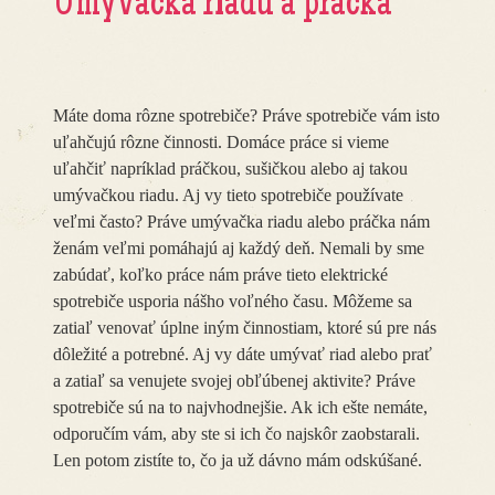
Umývačka riadu a práčka
Máte doma rôzne spotrebiče? Práve spotrebiče vám isto
uľahčujú rôzne činnosti. Domáce práce si vieme
uľahčiť napríklad práčkou, sušičkou alebo aj takou
umývačkou riadu. Aj vy tieto spotrebiče používate
veľmi často? Práve umývačka riadu alebo práčka nám
ženám veľmi pomáhajú aj každý deň. Nemali by sme
zabúdať, koľko práce nám práve tieto elektrické
spotrebiče usporia nášho voľného času. Môžeme sa
zatiaľ venovať úplne iným činnostiam, ktoré sú pre nás
dôležité a potrebné. Aj vy dáte umývať riad alebo prať
a zatiaľ sa venujete svojej obľúbenej aktivite? Práve
spotrebiče sú na to najvhodnejšie. Ak ich ešte nemáte,
odporučím vám, aby ste si ich čo najskôr zaobstarali.
Len potom zistíte to, čo ja už dávno mám odskúšané.