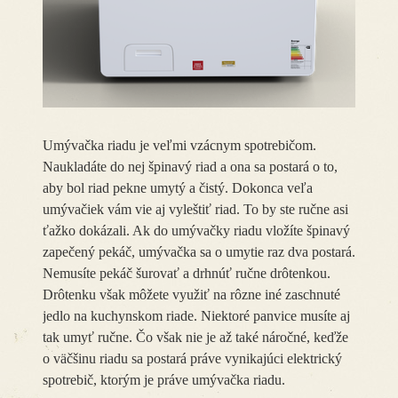
Umývačka riadu je veľmi vzácnym spotrebičom.
Naukladáte do nej špinavý riad a ona sa postará o to,
aby bol riad pekne umytý a čistý. Dokonca veľa
umývačiek vám vie aj vyleštiť riad. To by ste ručne asi
ťažko dokázali. Ak do umývačky riadu vložíte špinavý
zapečený pekáč, umývačka sa o umytie raz dva postará.
Nemusíte pekáč šurovať a drhnúť ručne drôtenkou.
Drôtenku však môžete využiť na rôzne iné zaschnuté
jedlo na kuchynskom riade. Niektoré panvice musíte aj
tak umyť ručne. Čo však nie je až také náročné, keďže
o väčšinu riadu sa postará práve vynikajúci elektrický
spotrebič, ktorým je práve umývačka riadu.