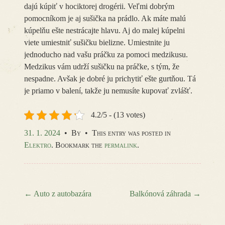
dajú kúpiť v hociktorej drogérii. Veľmi dobrým
pomocníkom je aj sušička na prádlo. Ak máte malú
kúpelňu ešte nestrácajte hlavu. Aj do malej kúpelni
viete umiestniť sušičku bielizne. Umiestnite ju
jednoducho nad vašu práčku za pomoci medzikusu.
Medzikus vám udrží sušičku na práčke, s tým, že
nespadne. Avšak je dobré ju prichytiť ešte gurtňou. Tá
je priamo v balení, takže ju nemusíte kupovať zvlášť.
4.2/5 - (13 votes)
31. 1. 2024
•
By
•
This entry was posted in
Elektro
. Bookmark the
permalink
.
←
Auto z autobazára
Balkónová záhrada
→
Post navigation