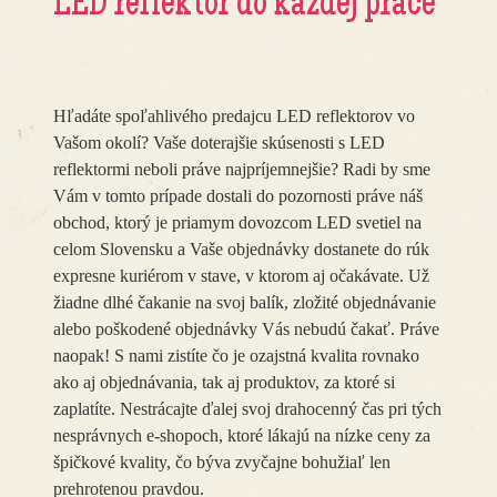
LED reflektor do každej práce
Hľadáte spoľahlivého predajcu LED reflektorov vo
Vašom okolí? Vaše doterajšie skúsenosti s LED
reflektormi neboli práve najpríjemnejšie? Radi by sme
Vám v tomto prípade dostali do pozornosti práve náš
obchod, ktorý je priamym dovozcom LED svetiel na
celom Slovensku a Vaše objednávky dostanete do rúk
expresne kuriérom v stave, v ktorom aj očakávate. Už
žiadne dlhé čakanie na svoj balík, zložité objednávanie
alebo poškodené objednávky Vás nebudú čakať. Práve
naopak! S nami zistíte čo je ozajstná kvalita rovnako
ako aj objednávania, tak aj produktov, za ktoré si
zaplatíte. Nestrácajte ďalej svoj drahocenný čas pri tých
nesprávnych e-shopoch, ktoré lákajú na nízke ceny za
špičkové kvality, čo býva zvyčajne bohužiaľ len
prehrotenou pravdou.