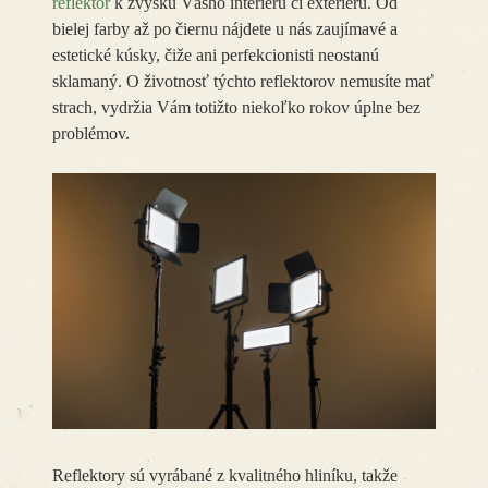
reflektor
k zvyšku Vášho interiéru či exteriéru. Od
bielej farby až po čiernu nájdete u nás zaujímavé a
estetické kúsky, čiže ani perfekcionisti neostanú
sklamaný. O životnosť týchto reflektorov nemusíte mať
strach, vydržia Vám totižto niekoľko rokov úplne bez
problémov.
Reflektory sú vyrábané z kvalitného hliníku, takže