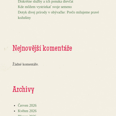
Diskrétne služby a ich ponuka dievčat
Kde môžem vystriekať svoje semeno
Dotyk divej prírody v obývačke: Prečo milujeme pravé
kožušiny
Nejnovější komentáře
Žádné komentáře.
Archivy
Červen 2026
Květen 2026