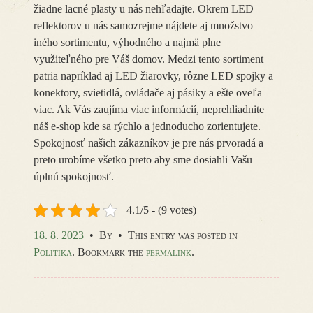
žiadne lacné plasty u nás nehľadajte. Okrem LED
reflektorov u nás samozrejme nájdete aj množstvo
iného sortimentu, výhodného a najmä plne
využiteľného pre Váš domov. Medzi tento sortiment
patria napríklad aj LED žiarovky, rôzne LED spojky a
konektory, svietidlá, ovládače aj pásiky a ešte oveľa
viac. Ak Vás zaujíma viac informácií, neprehliadnite
náš e-shop kde sa rýchlo a jednoducho zorientujete.
Spokojnosť našich zákazníkov je pre nás prvoradá a
preto urobíme všetko preto aby sme dosiahli Vašu
úplnú spokojnosť.
4.1/5 - (9 votes)
18. 8. 2023
•
By
•
This entry was posted in
Politika
. Bookmark the
permalink
.