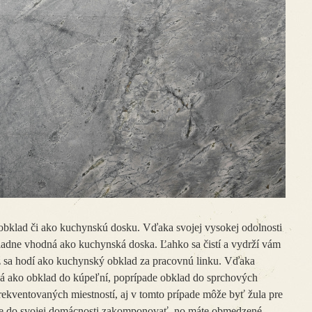
obklad či ako kuchynskú dosku. Vďaka svojej vysokej odolnosti
riadne vhodná ako kuchynská doska. Ľahko sa čistí a vydrží vám
 sa hodí ako kuchynský obklad za pracovnú linku. Vďaka
á ako obklad do kúpeľní, poprípade obklad do sprchových
rekventovaných miestností, aj v tomto prípade môže byť žula pre
te do svojej domácnosti zakomponovať, no máte obmedzené