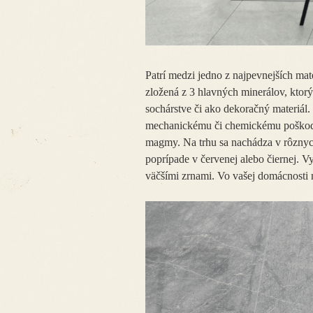
Patrí medzi jedno z najpevnejších ma
zložená z 3 hlavných minerálov, ktorý
sochárstve či ako dekoračný materiál. 
mechanickému či chemickému poškoden
magmy. Na trhu sa nachádza v rôznych 
poprípade v červenej alebo čiernej. 
väčšími zrnami. Vo vašej domácnosti 