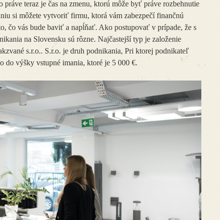
o práve teraz je čas na zmenu, ktorú môže byť práve rozbehnutie
iu si môžete vytvoriť firmu, ktorá vám zabezpečí finančnú
to, čo vás bude baviť a napĺňať. Ako postupovať v prípade, že s
kania na Slovensku sú rôzne. Najčastejší typ je založenie
vané s.r.o.. S.r.o. je druh podnikania, Pri ktorej podnikateľ
to do výšky vstupné imania, ktoré je 5 000 €.