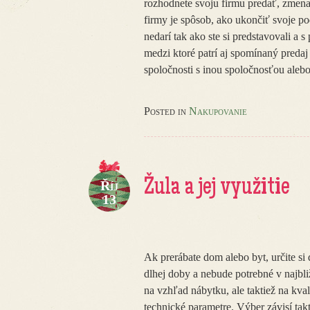
rozhodnete svoju firmu predať, zmena
firmy je spôsob, ako ukončiť svoje pod
nedarí tak ako ste si predstavovali a
medzi ktoré patrí aj spomínaný predaj
spoločnosti s inou spoločnosťou alebo 
Posted in
Nakupovanie
Žula a jej využitie
Říj
13
Ak prerábate dom alebo byt, určite si 
dlhej doby a nebude potrebné v najbliž
na vzhľad nábytku, ale taktiež na kval
technické parametre. Výber závisí takt