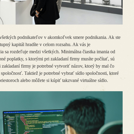
e všetkých podnikateľov v akomkoľvek smere podnikania. Ak ste
tupný kapitál hradíte v celom rozsahu. Ak vás je
ia sa rozdeľuje medzi všetkých. Minimálna čiastka imania od
né poplatky, s ktorými pri zakladaní firmy musíte počítať, sú
i zakladaní firmy je potrebné vytvoriť názov, ktorý by mal čo
spoločnosť. Taktiež je potrebné vybrať sídlo spoločnosti, ktoré
estoroch alebo môžete si kúpiť takzvané virtuálne sídlo.