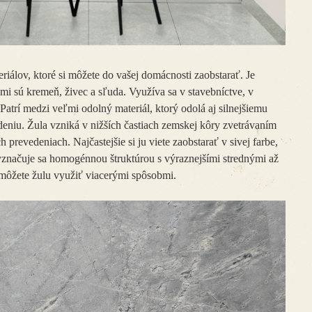
teriálov, ktoré si môžete do vašej domácnosti zaobstarať. Je
mi sú kremeň, živec a sľuda. Využíva sa v stavebníctve, v
Patrí medzi veľmi odolný materiál, ktorý odolá aj silnejšiemu
iu. Žula vzniká v nižších častiach zemskej kôry zvetrávaním
prevedeniach. Najčastejšie si ju viete zaobstarať v sivej farbe,
Vyznačuje sa homogénnou štruktúrou s výraznejšími strednými až
môžete žulu využiť viacerými spôsobmi.