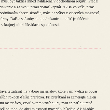
 musí byť taktiež ihneď nahlásená v obchodnom registri. Predaj
nikanie a za svoju firmu dostať kapitál. Ak sa vo vašej firme
 s podnikaním chcete skončiť, máte na výber z viacerých možností,
 firmy. Ďalšie spôsoby ako podnikanie ukončiť je zlúčenie
v krajnej núdzi likvidácia spoločnosti.
dávajte záležať na výbere materiálov, ktoré vám vydrží aj počas
ších rokoch ďalšia prerábka. Pri prerábaní sa zamerajte nielen
itu materiálov, ktoré okrem vzhľadu by mali spĺňať aj určité
iež od toho, do akej miestnosti materiály hľadáte. Ak hľadáte