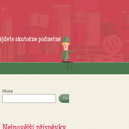
ájdete skutočne podnetné
Hledat
Hledat
Nejnovější příspěvky