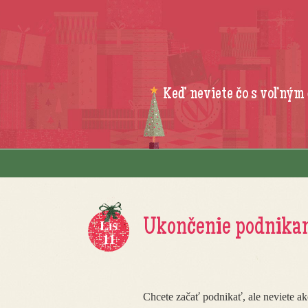
Keď neviete čo s voľným
Skip to content
Menu
Ukončenie podnika
Lis
11
Chcete začať podnikať, ale neviete ak