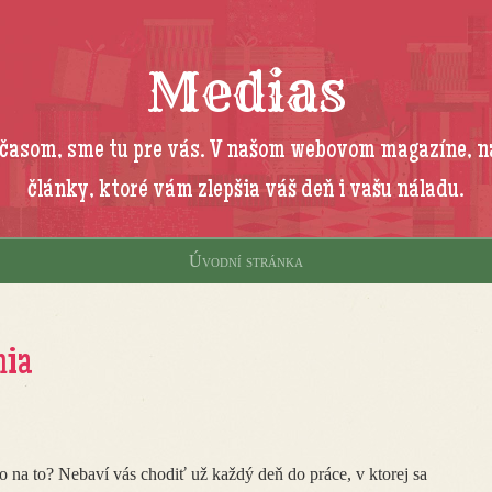
Medias
 časom, sme tu pre vás. V našom webovom magazíne, n
články, ktoré vám zlepšia váš deň i vašu náladu.
Úvodní stránka
nia
o na to? Nebaví vás chodiť už každý deň do práce, v ktorej sa