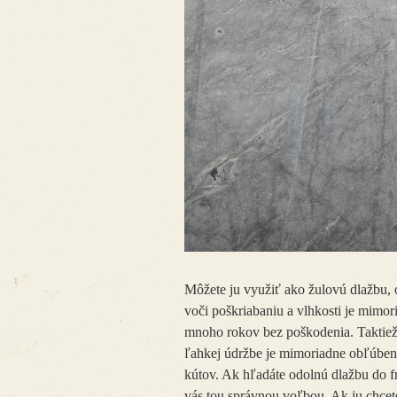
Môžete ju využiť ako žulovú dlažbu, 
voči poškriabaniu a vlhkosti je mimo
mnoho rokov bez poškodenia. Taktiež
ľahkej údržbe je mimoriadne obľúben
kútov. Ak hľadáte odolnú dlažbu do f
vás tou správnou voľbou. Ak ju chce