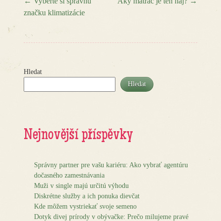
←
Vyberte si správnu
Aký matrac je ten naj?
→
značku klimatizácie
Post navigation
Hledat
Hledat
Nejnovější příspěvky
Správny partner pre vašu kariéru: Ako vybrať agentúru
dočasného zamestnávania
Muži v single majú určitú výhodu
Diskrétne služby a ich ponuka dievčat
Kde môžem vystriekať svoje semeno
Dotyk divej prírody v obývačke: Prečo milujeme pravé