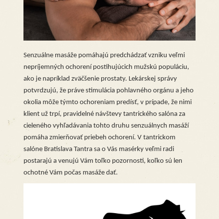
Senzuálne masáže pomáhajú predchádzať vzniku veľmi
nepríjemných ochorení postihujúcich mužskú populáciu,
ako je napríklad zväčšenie prostaty. Lekárskej správy
potvrdzujú, že práve stimulácia pohlavného orgánu a jeho
okolia môže týmto ochoreniam predísť, v prípade, že nimi
klient už trpí, pravidelné návštevy tantrického salóna za
cieleného vyhľadávania tohto druhu senzuálnych masáží
pomáha zmierňovať priebeh ochorení. V tantrickom
salóne Bratislava Tantra sa o Vás masérky veľmi radi
postarajú a venujú Vám toľko pozornosti, koľko sú len
ochotné Vám počas masáže dať.