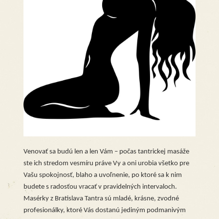
Venovať sa budú len a len Vám – počas tantrickej masáže
ste ich stredom vesmíru práve Vy a oni urobia všetko pre
Vašu spokojnosť, blaho a uvoľnenie, po ktoré sa k nim
budete s radosťou vracať v pravidelných intervaloch.
Masérky z Bratislava Tantra sú mladé, krásne, zvodné
profesionálky, ktoré Vás dostanú jediným podmanivým