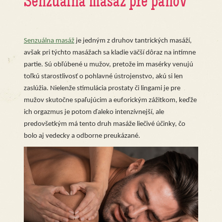
Senzuálna masáž pre pánov
Senzuálna masáž
je jedným z druhov tantrických masáží,
avšak pri týchto masážach sa kladie väčší dôraz na intímne
partie. Sú obľúbené u mužov, pretože im masérky venujú
toľkú starostlivosť o pohlavné ústrojenstvo, akú si len
zaslúžia. Nielenže stimulácia prostaty či lingami je pre
mužov skutočne spaľujúcim a euforickým zážitkom, keďže
ich orgazmus je potom ďaleko intenzívnejší, ale
predovšetkým má tento druh masáže liečivé účinky, čo
bolo aj vedecky a odborne preukázané.