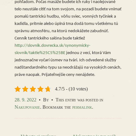
pohľadom. Počas masáže budete ich ruky i naolejované
telo neustále cítiť na tom svojom, na pozadí budete vnímať
pomalú tantrickú hudbu, vôňu sviec, vonných tyčiniek a
kadidla, prítmie alebo úplná tma dodá tomu všetkému tú
správnu atmosféru, na ktorú nedokážete zabudnúť.
Cenník tantrického salóna bude taktiež
http://slovnik.dovrecka.sk/synonymicky-
slovnik/taktie%25C5%25BE
jednou z vecí, ktorá Vám
jednoznačne vyčarí úsmev na tvári. Ich odvedené služby
nadštandardného typu sa neodrážajú na vysokých cenách,
práve naopak. Prijateľnejšie ceny nenájdete.
4.7/5 - (10 votes)
28. 9. 2022
•
By
•
This entry was posted in
Nakupovanie
. Bookmark the
permalink
.