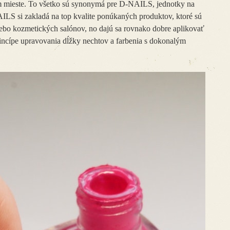
 mieste. To všetko sú synonymá pre D-NAILS, jednotky na
LS si zakladá na top kvalite ponúkaných produktov, ktoré sú
ebo kozmetických salónov, no dajú sa rovnako dobre aplikovať
ncípe upravovania dĺžky nechtov a farbenia s dokonalým