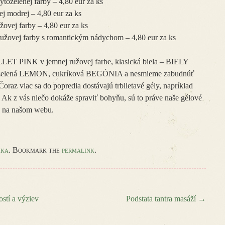
tozelenej farby – 4,80 eur za ks
 modrej – 4,80 eur za ks
ovej farby – 4,80 eur za ks
ovej farby s romantickým nádychom – 4,80 eur za ks
LET PINK v jemnej ružovej farbe, klasická biela – BIELY
 zelená LEMON, cukríková BEGÓNIA a nesmieme zabudnúť
oraz viac sa do popredia dostávajú trblietavé gély, napríklad
 vás niečo dokáže spraviť bohyňu, sú to práve naše gélové
tu na našom webu.
ika
. Bookmark the
permalink
.
stí a výziev
Podstata tantra masáží
→