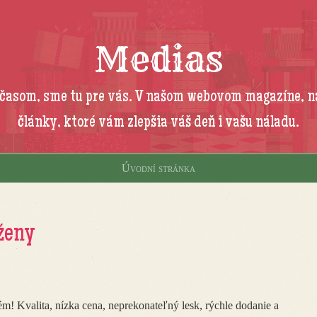
Medias
 časom, sme tu pre vás. V našom webovom magazíne, n
články, ktoré vám zlepšia váš deň i vašu náladu.
Úvodní stránka
ženy
lém! Kvalita, nízka cena, neprekonateľný lesk, rýchle dodanie a