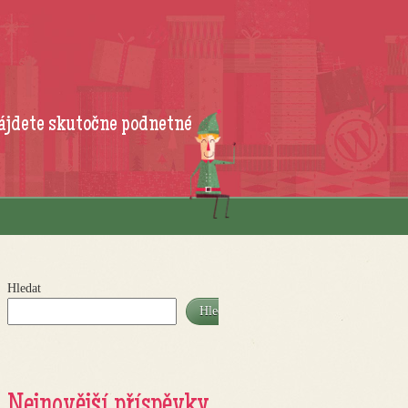
ájdete skutočne podnetné
Hledat
Hledat
Nejnovější příspěvky