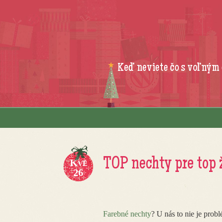
Keď neviete čo s voľným
Skip to content
Menu
TOP nechty pre top 
Kvě
26
Farebné nechty
? U nás to nie je prob