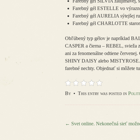
Farebný gél SILVIA zaujímavej, sý
Farebný gél ESTELLE vo výraznej
Farebný gél AURELIA sýtejšej ruž
Farebný gél CHARLOTTE staroruž
Obľúbený typ gélov je napríklad BAL
CASPER a čierna – REBEL, svieža
ani za fenomenálne odtiene červenej. Č
SHINY DAISY alebo MISTYROSE. Ak z
farebné nechty. Objednať si môžete 
By
•
This entry was posted in
Polit
←
Svet online. Nekonečná sieť možno
Post navigation