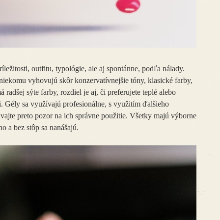
íležitosti, outfitu, typológie, ale aj spontánne, podľa nálady.
niekomu vyhovujú skôr konzervatívnejšie tóny, klasické farby,
radšej sýte farby, rozdiel je aj, či preferujete teplé alebo
i. Gély sa využívajú profesionálne, s využitím ďalšieho
vajte preto pozor na ich správne použitie. Všetky majú výborne
ho a bez stôp sa nanášajú.