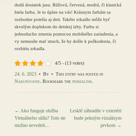
dodá dostatok jasu.
Rúžová, červená, modrá, či klasická
biela farba. Je to úplne na vás! Krásnym farbám sa
rozhodne potešia aj deti. Takéto zrkadlo môže byť
skvelým doplnkom do detskej izby. Farbu si
jednoducho zmenia pomocou mobilného zariadenia, a
vy nemusíte mať strach, že by došlo k poškodeniu, či
rozbitiu zrkadla.
4/5 - (13 votes)
24. 6. 2023
•
By
•
This entry was posted in
Nakupovanie
. Bookmark the
permalink
.
←
Ako funguje služba
Lesklé zábradlie v exteriéri
Virtuálneho sídla? Toto ste
bude pekným vizuálnym
Post navigation
možno nevedeli…
prvkom
→