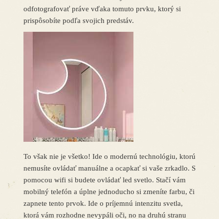
odfotografovať práve vďaka tomuto prvku, ktorý si
prispôsobíte podľa svojich predstáv.
To však nie je všetko! Ide o modernú technológiu, ktorú
nemusíte ovládať manuálne a ocapkať si vaše zrkadlo. S
pomocou wifi si budete ovládať led svetlo. Stačí vám
mobilný telefón a úplne jednoducho si zmeníte farbu, či
zapnete tento prvok. Ide o príjemnú intenzitu svetla,
ktorá vám rozhodne nevypáli oči, no na druhú stranu