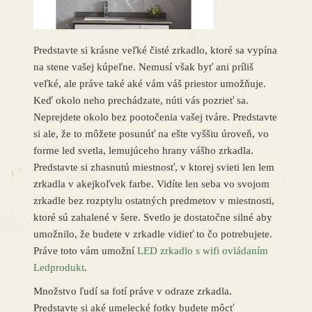
Predstavte si krásne veľké čisté zrkadlo, ktoré sa vypína
na stene vašej kúpeľne. Nemusí však byť ani príliš
veľké, ale práve také aké vám váš priestor umožňuje.
Keď okolo neho prechádzate, núti vás pozrieť sa.
Neprejdete okolo bez pootočenia vašej tváre. Predstavte
si ale, že to môžete posunúť na ešte vyššiu úroveň, vo
forme led svetla, lemujúceho hrany vášho zrkadla.
Predstavte si zhasnutú miestnosť, v ktorej svieti len lem
zrkadla v akejkoľvek farbe. Vidíte len seba vo svojom
zrkadle bez rozptylu ostatných predmetov v miestnosti,
ktoré sú zahalené v šere. Svetlo je dostatočne silné aby
umožnilo, že budete v zrkadle vidieť to čo potrebujete.
Práve toto vám umožní
LED zrkadlo s wifi ovládaním
Ledprodukt
.
Množstvo ľudí sa fotí práve v odraze zrkadla.
Predstavte si aké umelecké fotky budete môcť