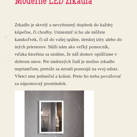
Moderné LED zrkadlá
Zrkadlo je skvelý a nevyhnutný doplnok do každej
kúpeľne, či chodby. Umiestniť si ho ale môžete
kamkoľvek, či už do vašej spálne, detskej izby alebo do
iných priestorov. Slúži nám ako veľký pomocník,
vďaka ktorému sa uistíme, že náš domov opúšťame v
dobrom stave. Pre niektorých ľudí je možno zrkadlo
nepriateľom, pretože sa neradi pozerajú na svoj odraz.
Všetci sme jedineční a krásni. Preto ho treba považovať
za nápomocný prostriedok.